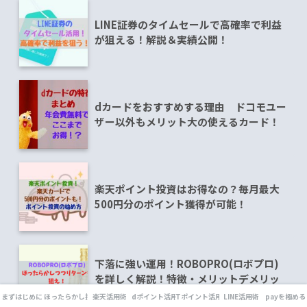
LINE証券のタイムセールで高確率で利益
が狙える！解説＆実績公開！
dカードをおすすめする理由 ドコモユー
ザー以外もメリット大の使えるカード！
楽天ポイント投資はお得なの？毎月最大
500円分のポイント獲得が可能！
下落に強い運用！ROBOPRO(ロボプロ)
を詳しく解説！特徴・メリットデメリッ
ト・ハイリターンも目指せる！
まずはじめに
ほったらかし投資
楽天活用術
dポイント活用術
Tポイント活用術
LINE活用術
payを極める