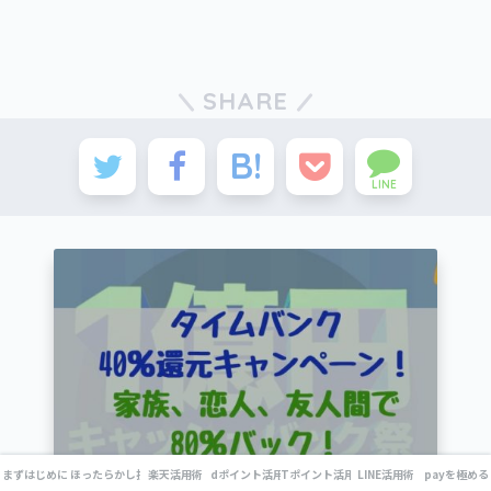
SHARE
LINE
まずはじめに
ほったらかし投資
楽天活用術
dポイント活用術
Tポイント活用術
LINE活用術
payを極める