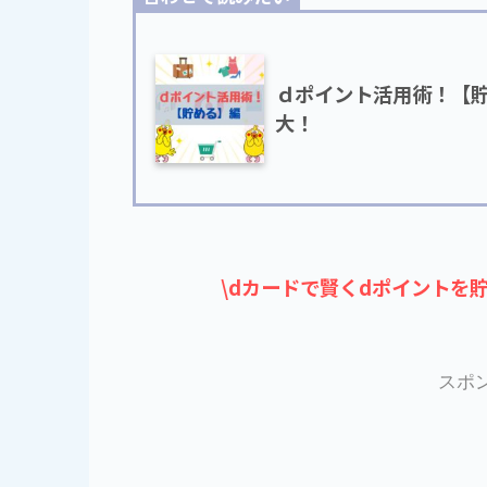
ｄポイント活用術！【
大！
\dカードで賢くdポイントを
スポ