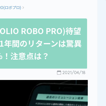
RO(ロボプロ)
IO ROBO PRO)待望
1年間のリターンは驚異
8％！注意点は？
2021/04/18