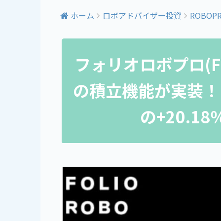
ホーム
ロボアドバイザー投資
ROBOP
フォリオロボプロ(FOL
の積立機能が実装！
の+20.1