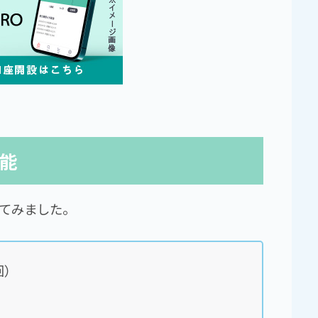
能
てみました。
回）