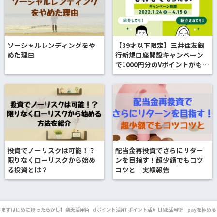
ソーシャルレンディングをや
【39才以下限定】三井住友銀
めた理由
行新規口座開設キャンペーン
で1000円分のVポイントがもら
える！！
投資でノーリスクは可能！？
配当金再投資でさらにリター
限りなくローリスクから始め
ンを目指す！超少額でもコツ
る投資とは？
コツと 実績報告
まずはじめに
ほったらかし投資
楽天活用術
dポイント活用術
Tポイント活用術
LINE活用術
payを極める