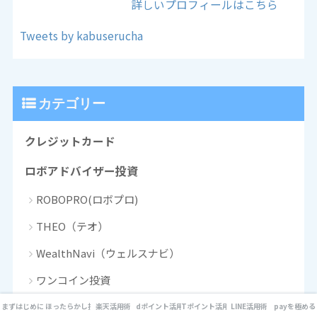
詳しいプロフィールはこちら
Tweets by kabuserucha
カテゴリー
クレジットカード
ロボアドバイザー投資
ROBOPRO(ロボプロ)
THEO（テオ）
WealthNavi（ウェルスナビ）
ワンコイン投資
楽天活用術
まずはじめに
ほったらかし投資
楽天活用術
dポイント活用術
Tポイント活用術
LINE活用術
payを極める